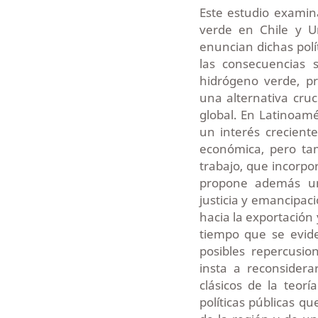
Este estudio examina
verde en Chile y U
enuncian dichas polí
las consecuencias s
hidrógeno verde, p
una alternativa cruc
global. En Latinoam
un interés crecient
económica, pero ta
trabajo, que incorpo
propone además un 
justicia y emancipac
hacia la exportación
tiempo que se evide
posibles repercusio
insta a reconsidera
clásicos de la teorí
políticas públicas q