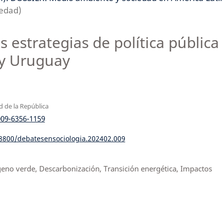
iedad)
s estrategias de política pública
 y Uruguay
d de la República
009-6356-1159
18800/debatesensociologia.202402.009
ógeno verde, Descarbonización, Transición energética, Impactos