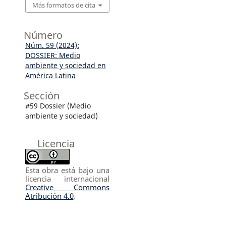
Más formatos de cita
Número
Núm. 59 (2024):
DOSSIER: Medio
ambiente y sociedad en
América Latina
Sección
#59 Dossier (Medio
ambiente y sociedad)
Licencia
Esta obra está bajo una
licencia internacional
Creative Commons
Atribución 4.0
.