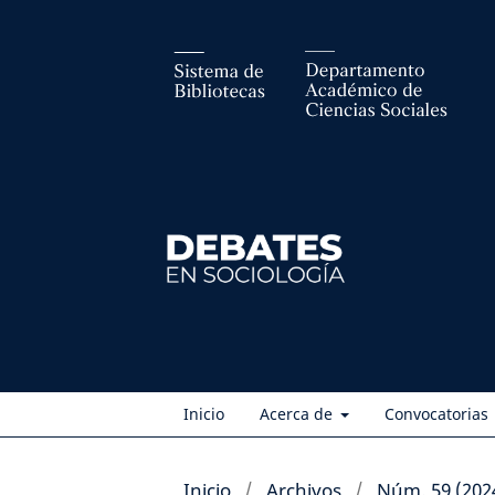
Inicio
Acerca de
Convocatorias
Inicio
/
Archivos
/
Núm. 59 (202