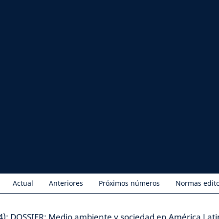
Actual
Anteriores
Próximos números
Normas edito
4): DOSSIER: Medio ambiente y sociedad en América Lati