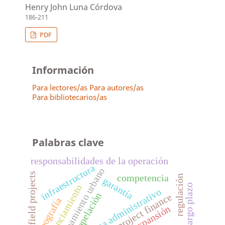
Henry John Luna Córdova
186-211
PDF
Información
Para lectores/as
Para autores/as
Para bibliotecarios/as
Palabras clave
responsabilidades de la operación
infraestructura
planeamiento urbano
greenfield projects
competencia
regulación
garantía
cofinanciamiento
paradigma administrativo
apelación
project finance
geografía
expansión