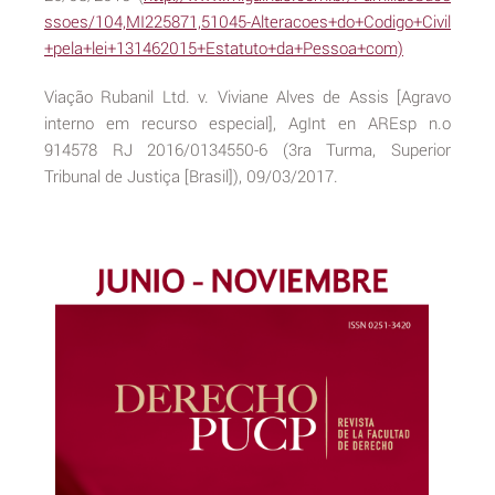
ssoes/104,MI225871,51045-Alteracoes+do+Codigo+Civil
+pela+lei+131462015+Estatuto+da+Pessoa+com)
Viação Rubanil Ltd. v. Viviane Alves de Assis [Agravo
interno em recurso especial], AgInt en AREsp n.o
914578 RJ 2016/0134550-6 (3ra Turma, Superior
Tribunal de Justiça [Brasil]), 09/03/2017.