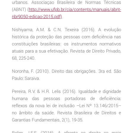
urbanos. Associaçao Brasileira de Normas Técnicas
(ABNT) (
http://www.ufpb.br/cia/contents/manuais/abnt-
nbr9050-edicao-2015.pdf)
Nishiyama, A.M. & C.N. Texeira (2016). A evolução
histórica da proteção das pessoas com deficiência nas
constituições brasileiras: os instrumentos normativos
atuais para a sua efetivação. Revista de Direito Privado,
68, 225-240.
Noronha, F. (2010). Direito das obrigações. 3ra ed. São
Paulo: Saraiva.
Pereira, R.V. & H.R. Lelis (2016). Igualdade e dignidade
humana das pessoas portadoras de deficiência:
reflexos da nova lei de inclusão –Lei Nº 13.146/2015–
no ãmbito da saúde. Revista Brasileira de Direitos e
Garantias Fundamentais, 2(1), 19-35.
Rolim, J.F.S. (2016). A afronta ao direito ao meio