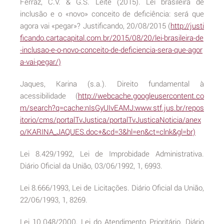
Ferraz, C.V. & G.S. Leite (2015). Lei brasileira de
inclusão e o «novo» conceito de deficiência: será que
agora vai «pegar»? Justificando, 20/08/2015 (
http://justi
ficando.cartacapital.com.br/2015/08/20/lei-brasileira-de
-inclusao-e-o-novo-conceito-de-deficiencia-sera-que-agor
a-vai-pegar/)
Jaques, Karina (s.a.). Direito fundamental à
acessibilidade (
http://webcache.googleusercontent.co
m/search?q=cache:nIsGyUIvEAMJ:www.stf.jus.br/repos
itorio/cms/portalTvJustica/portalTvJusticaNoticia/anex
o/KARINA_JAQUES.doc+&cd=3&hl=en&ct=clnk&gl=br)
Lei 8.429/1992, Lei de Improbidade Administrativa.
Diário Oficial da União, 03/06/1992, 1, 6993.
Lei 8.666/1993, Lei de Licitações. Diário Oficial da União,
22/06/1993, 1, 8269.
Lei 10.048/2000, Lei do Atendimento Prioritário. Diário