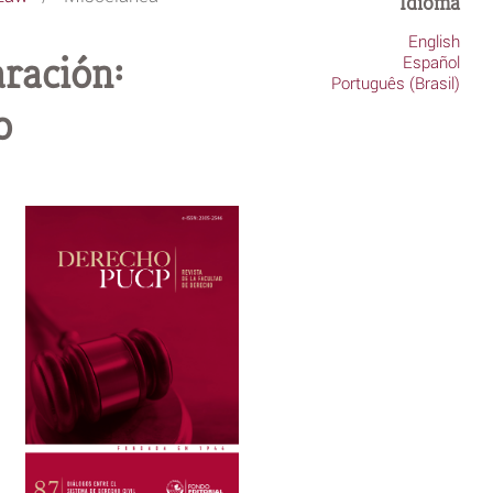
Idioma
English
aración:
Español
Português (Brasil)
o