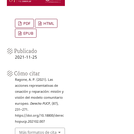
PDF
HTML
EPUB
Publicado
2021-11-25
Cómo citar
Ragone, A. P. (2021). Las
acciones representativas de
cesación y reparación: misión y
visión del modelo comunitario
europeo.
Derecho PUCP
, (87),
231–271.
https://doi.org/10.18800/derec
hopucp.202102.007
Más formatos de cita