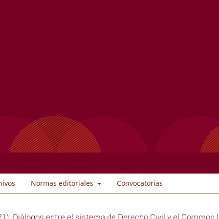
hivos
Normas editoriales
Convocatorias
1): Diálogos entre el sistema de Derecho Civil y el Common