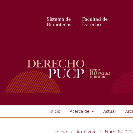
Inicio
Acerca de
Actual
Arc
Inicio
/
Archivos
/
Núm. 87 (202