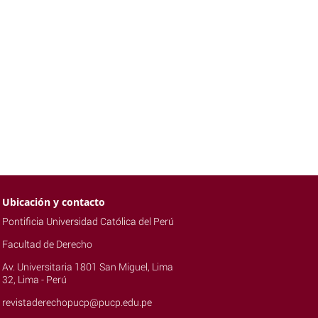
Ubicación y contacto
Pontificia Universidad Católica del Perú
Facultad de Derecho
Av. Universitaria 1801 San Miguel, Lima
32, Lima - Perú
revistaderechopucp@pucp.edu.pe