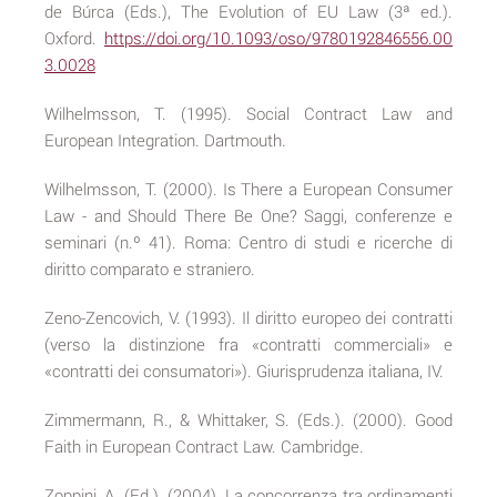
de Búrca (Eds.), The Evolution of EU Law (3ª ed.).
Oxford.
https://doi.org/10.1093/oso/9780192846556.00
3.0028
Wilhelmsson, T. (1995). Social Contract Law and
European Integration. Dartmouth.
Wilhelmsson, T. (2000). Is There a European Consumer
Law - and Should There Be One? Saggi, conferenze e
seminari (n.º 41). Roma: Centro di studi e ricerche di
diritto comparato e straniero.
Zeno-Zencovich, V. (1993). Il diritto europeo dei contratti
(verso la distinzione fra «contratti commerciali» e
«contratti dei consumatori»). Giurisprudenza italiana, IV.
Zimmermann, R., & Whittaker, S. (Eds.). (2000). Good
Faith in European Contract Law. Cambridge.
Zoppini, A. (Ed.). (2004). La concorrenza tra ordinamenti