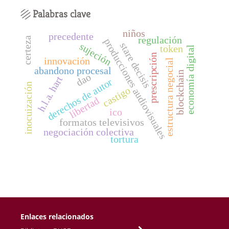
Palabras clave
niños
precedente
regulación
certeza
producciones audiovisuales
stare decisis
sujeción
token
economía digital
prescripción
innovación
estructura negocial
abandono procesal
blockchain
dao
h.l.a. hart
derechos de autor
inocuización
castigo
libertad
ico
formatos televisivos
negociación colectiva
tortura
Enlaces relacionados