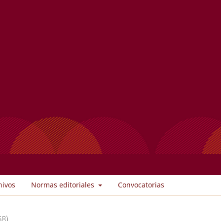
hivos
Normas editoriales
Convocatorias
58)