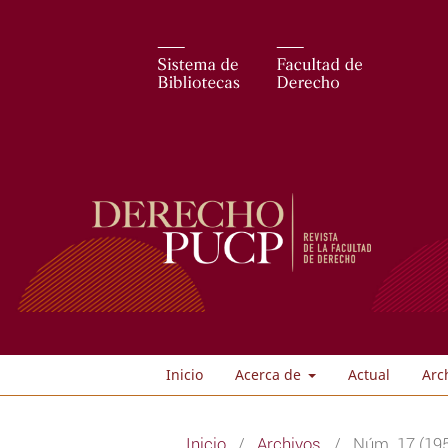
Inicio
Acerca de
Actual
Arc
Inicio
/
Archivos
/
Núm. 17 (19