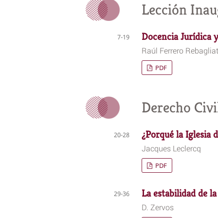
Lección Inau
Docencia Jurídica 
7-19
Raúl Ferrero Rebagliat
PDF
Derecho Civi
¿Porqué la Iglesia 
20-28
Jacques Leclercq
PDF
La estabilidad de l
29-36
D. Zervos