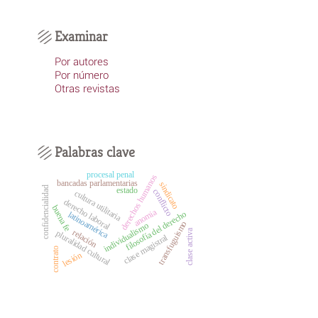
Examinar
Por autores
Por número
Otras revistas
Palabras clave
procesal penal
derechos humanos
bancadas parlamentarias
sindicato
confidencialidad
estado
conflicto
cultura utilitaria
derecho laboral
buena fe
anomia
filosofía del derecho
latinoamérica
transfuguismo
individualismo
clase activa
relación
pluralidad cultural
clase magistral
contrato
lesión