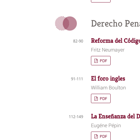
Derecho Pen
Reforma del Códig
82-90
Fritz Neumayer
PDF
El foro ingles
91-111
William Boulton
PDF
La Enseñanza del 
112-149
Eugéne Pépin
PDF