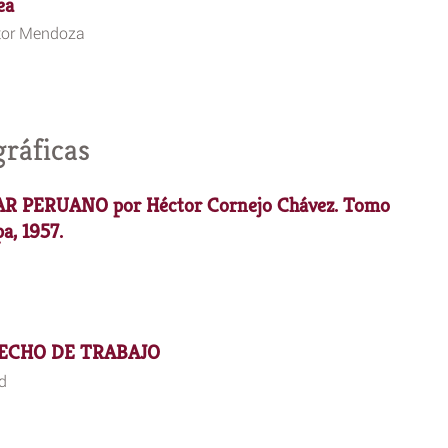
ea
tor Mendoza
gráficas
 PERUANO por Héctor Cornejo Chávez. Tomo
pa, 1957.
RECHO DE TRABAJO
d