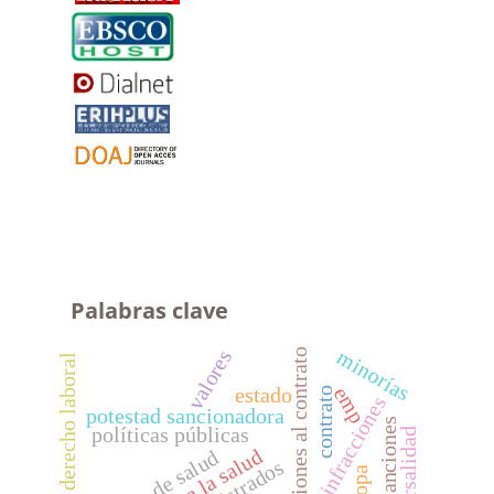
Palabras clave
valores
minorías
modificaciones al contrato
derecho laboral
emp
estado
contrato
infracciones
potestad sancionadora
sanciones
políticas públicas
transversalidad
reforma de salud