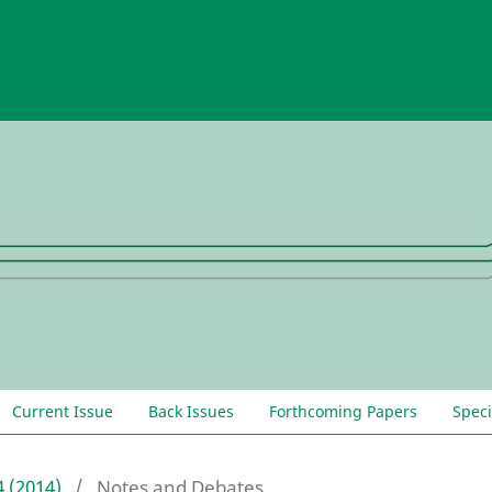
Current Issue
Back Issues
Forthcoming Papers
Speci
4 (2014)
/
Notes and Debates