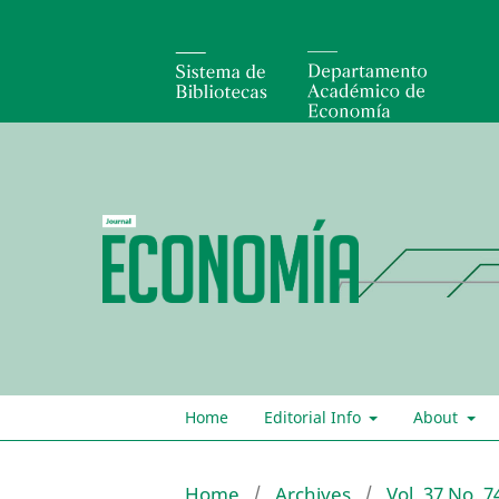
Home
Editorial Info
About
Home
/
Archives
/
Vol. 37 No. 7