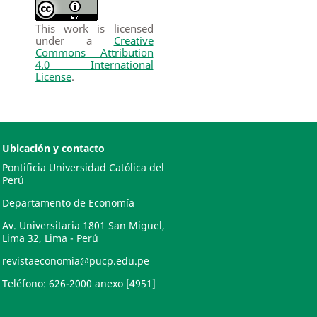
This work is licensed
under a
Creative
Commons Attribution
4.0 International
License
.
Ubicación y contacto
Pontificia Universidad Católica del
Perú
Departamento de Economía
Av. Universitaria 1801 San Miguel,
Lima 32, Lima - Perú
revistaeconomia@pucp.edu.pe
Teléfono: 626-2000 anexo [4951]