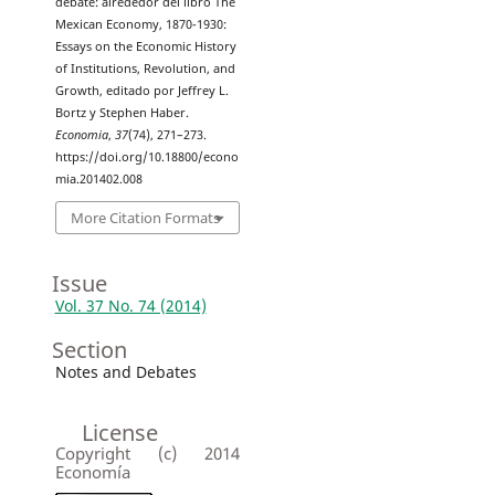
debate: alrededor del libro The
Mexican Economy, 1870-1930:
Essays on the Economic History
of Institutions, Revolution, and
Growth, editado por Jeffrey L.
Bortz y Stephen Haber.
Economia
,
37
(74), 271–273.
https://doi.org/10.18800/econo
mia.201402.008
More Citation Formats
Issue
Vol. 37 No. 74 (2014)
Section
Notes and Debates
License
Copyright (c) 2014
Economía