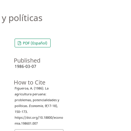
y políticas
PDF (Español)
Published
1986-03-07
How to Cite
Figueroa, A. (1986). La
agricultura peruana:
problemas, potencialidades y
políticas.
Economia
,
9
(17-18),
150–173.
https://doi.org/10.18800/econo
mia.198601.007