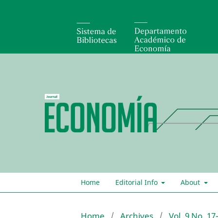
Home
Editorial Info
About
Home
/
Archives
/
Vol. 9 No. 17