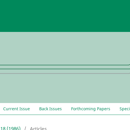
Current Issue
Back Issues
Forthcoming Papers
Speci
-18 (1986)
/
Articles