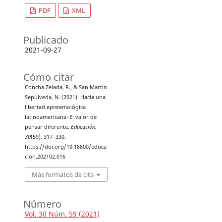
PDF
XML
Publicado
2021-09-27
Cómo citar
Concha Zelada, R., & San Martín
Sepúlveda, N. (2021). Hacia una
libertad epistemológica
latinoamericana: El valor de
pensar diferente.
Educación
,
30
(59), 317–330.
https://doi.org/10.18800/educa
cion.202102.016
Más formatos de cita
Número
Vol. 30 Núm. 59 (2021)