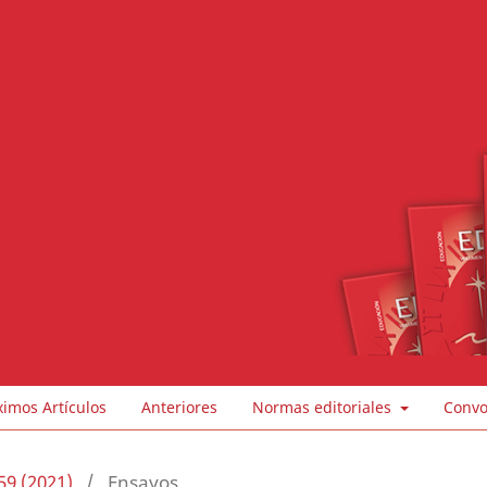
ximos Artículos
Anteriores
Normas editoriales
Convo
59 (2021)
/
Ensayos