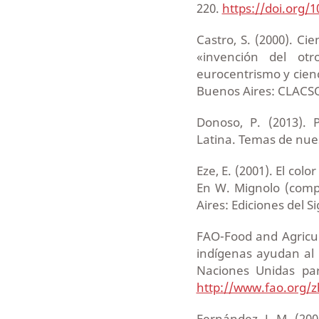
220.
https://doi.org/
Castro, S. (2000). Ci
«invención del otr
eurocentrismo y cienc
Buenos Aires: CLACSO
Donoso, P. (2013). 
Latina. Temas de nues
Eze, E. (2001). El col
En W. Mignolo (comp.
Aires: Ediciones del S
FAO-Food and Agricul
indígenas ayudan al
Naciones Unidas par
http://www.fao.org/z
Fernández, J. M. (20