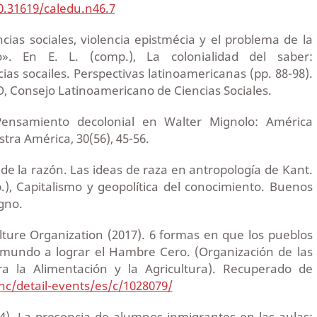
10.31619/caledu.n46.7
encias sociales, violencia epistmécia y el problema de la
o». En E. L. (comp.), La colonialidad del saber:
ias socailes. Perspectivas latinoamericanas (pp. 88-98).
, Consejo Latinoamericano de Ciencias Sociales.
Pensamiento decolonial en Walter Mignolo: América
tra América, 30(56), 45-56.
or de la razón. Las ideas de raza en antropología de Kant.
), Capitalismo y geopolítica del conocimiento. Buenos
igno.
ture Organization (2017). 6 formas en que los pueblos
 mundo a lograr el Hambre Cero. (Organización de las
a la Alimentación y la Agricultura). Recuperado de
hc/detail-events/es/c/1028079/
04). La presencia de alumnos inmigrantes en las aulas: