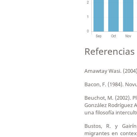
Referencias 
Amawtay Wasi. (2004
Bacon, F. (1984). No
Beuchot, M. (2002). P
González Rodríguez Ar
una filosofía intercul
Bustos, R. y Gairí
migrantes en context