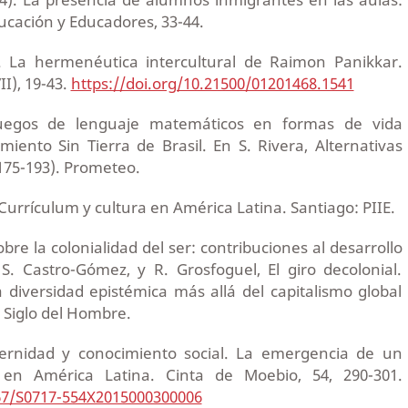
ucación y Educadores, 33-44.
. La hermenéutica intercultural de Raimon Panikkar.
I), 19-43.
https://doi.org/10.21500/01201468.1541
 Juegos de lenguaje matemáticos en formas de vida
iento Sin Tierra de Brasil. En S. Rivera, Alternativas
175-193). Prometeo.
Currículum y cultura en América Latina. Santiago: PIIE.
bre la colonialidad del ser: contribuciones al desarrollo
. Castro-Gómez, y R. Grosfoguel, El giro decolonial.
 diversidad epistémica más allá del capitalismo global
: Siglo del Hombre.
odernidad y conocimiento social. La emergencia de un
 en América Latina. Cinta de Moebio, 54, 290-301.
067/S0717-554X2015000300006