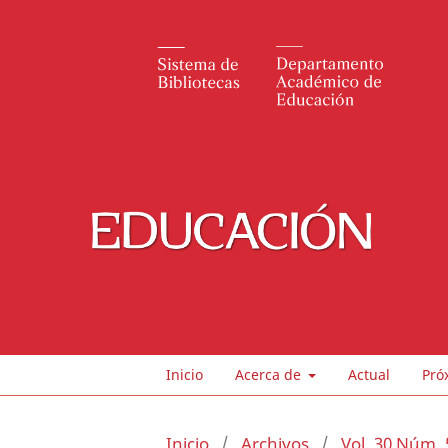
Inicio
Acerca de
Actual
Pró
Inicio
/
Archivos
/
Vol. 30 Núm. 