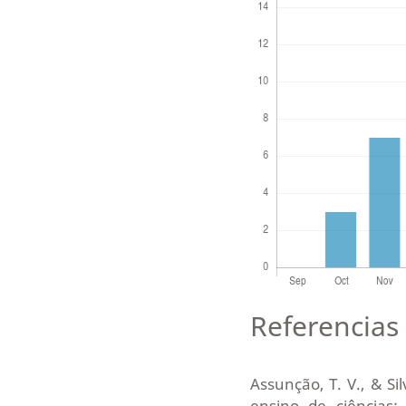
Referencias 
Assunção, T. V., & S
ensino de ciências: