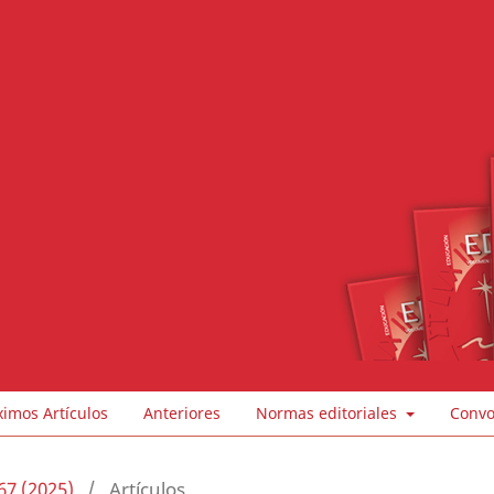
ximos Artículos
Anteriores
Normas editoriales
Convo
67 (2025)
/
Artículos