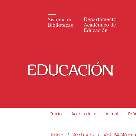
Inicio
Acerca de
Actual
Pró
Inicio
/
Archivos
/
Vol. 34 Núm. 