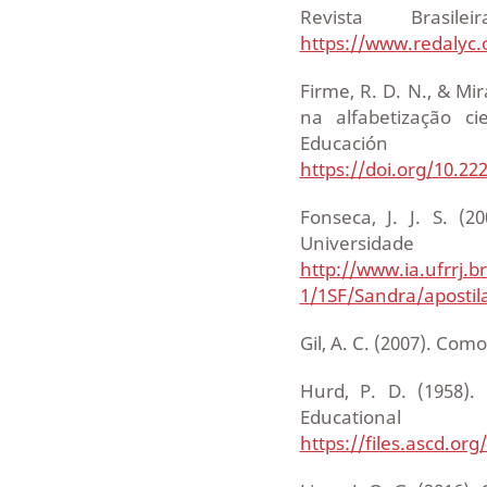
Revista Brasi
https://www.redalyc.
Firme, R. D. N., & Mi
na alfabetização ci
Educación
https://doi.org/10.22
Fonseca, J. J. S. (2
Universi
http://www.ia.ufrrj.
1/1SF/Sandra/apostil
Gil, A. C. (2007). Como
Hurd, P. D. (1958).
Educationa
https://files.ascd.or