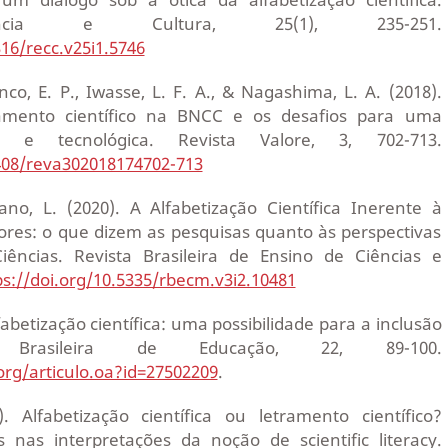
ência e Cultura, 25(1), 235-251.
316/recc.v25i1.5746
nco, E. P., Iwasse, L. F. A., & Nagashima, L. A. (2018).
ramento científico na BNCC e os desafios para uma
ca e tecnológica. Revista Valore, 3, 702-713.
2408/reva302018174702-713
no, L. (2020). A Alfabetização Científica Inerente à
res: o que dizem as pesquisas quanto às perspectivas
ências. Revista Brasileira de Ensino de Ciências e
ps://doi.org/10.5335/rbecm.v3i2.10481
fabetização científica: uma possibilidade para a inclusão
a Brasileira de Educação, 22, 89-100.
org/articulo.oa?id=27502209
.
. Alfabetização científica ou letramento científico?
s nas interpretações da noção de scientific literacy.