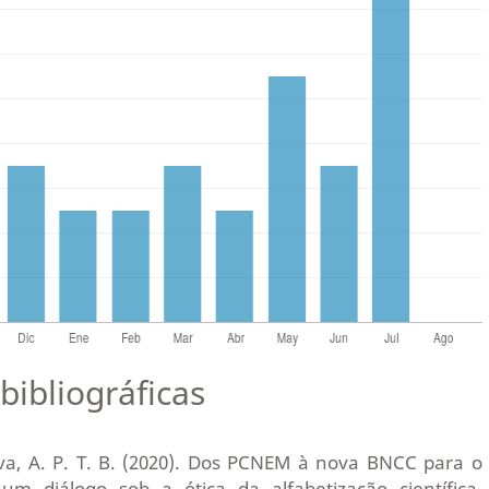
bibliográficas
ilva, A. P. T. B. (2020). Dos PCNEM à nova BNCC para o
 um diálogo sob a ótica da alfabetização científica.