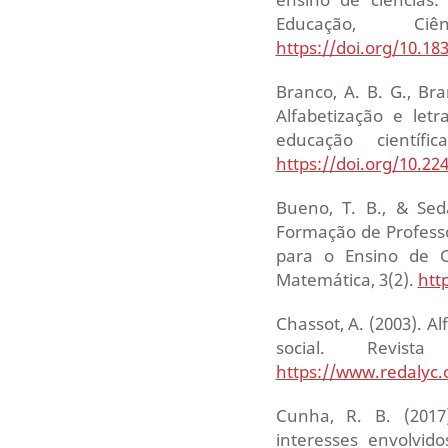
Educação, Ci
https://doi.org/10.18
Branco, A. B. G., Bra
Alfabetização e let
educação científi
https://doi.org/10.2
Bueno, T. B., & Seda
Formação de Professo
para o Ensino de Ci
Matemática, 3(2).
htt
Chassot, A. (2003). Al
social. Revist
https://www.redalyc.
Cunha, R. B. (2017)
interesses envolvido