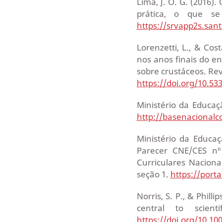
Lima, J. O. G. (2016)
prática, o que se
https://srvapp2s.san
Lorenzetti, L., & Cos
nos anos finais do e
sobre crustáceos. Rev
https://doi.org/10.53
Ministério da Educaç
http://basenacional
Ministério da Educaç
Parecer CNE/CES nº
Curriculares Naciona
seção 1.
https://port
Norris, S. P., & Phill
central to scienti
https://doi.org/10.10