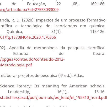
leira de Educação, 22 (68), 169-186.
org/articulo.oa?id=27553033009
.
randa, R. D. (2020). Impactos de um processo formativo
entífica e tecnológica de licenciandos em química.
 Química, 31(1), 115-126.
201/fq.18708404e.2020.1.70356
002). Apostila de metodologia da pesquisa científica.
dade Estadual do Ceará.
br/ppgea/conteudo/conteudo-2012-
aMetodologia.pdf
 elaborar projetos de pesquisa (4ª ed.). Atlas.
 Science literacy: Its meaning for American schools.
l Leadership, 16(1), 13-16.
g/staticfiles/ascd/pdf/journals/ed_lead/el_195810_hurd.pd