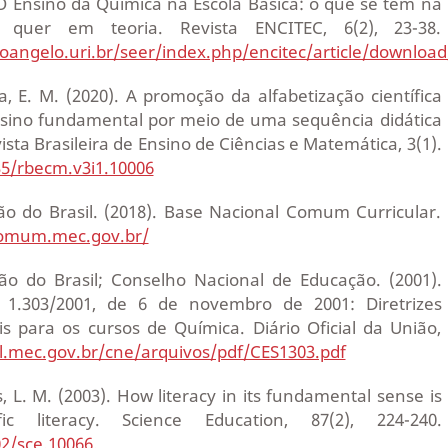
. O Ensino da Química na Escola Básica: o que se tem na
 quer em teoria. Revista ENCITEC, 6(2), 23-38.
toangelo.uri.br/seer/index.php/encitec/article/downloa
ta, E. M. (2020). A promoção da alfabetização científica
nsino fundamental por meio de uma sequência didática
ista Brasileira de Ensino de Ciências e Matemática, 3(1).
35/rbecm.v3i1.10006
ão do Brasil. (2018). Base Nacional Comum Curricular.
comum.mec.gov.br/
ão do Brasil; Conselho Nacional de Educação. (2001).
 1.303/2001, de 6 de novembro de 2001: Diretrizes
is para os cursos de Química. Diário Oficial da União,
al.mec.gov.br/cne/arquivos/pdf/CES1303.pdf
ips, L. M. (2003). How literacy in its fundamental sense is
fic literacy. Science Education, 87(2), 224-240.
02/sce.10066
.