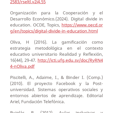
2583/rseltl.v2i4.55
Organización para la Cooperación y el
Desarrollo Económico.(2024). Digital divide in
education. OCDE, Topics,
https://www.oecd.or
g/en/topics/digital-divide-in-education.html
Oliva, H (2016). La gamificación como
estrategia metodológica en el contexto
educativo universitario Realidad y Reflexión,
16(44), 29-47.
http://icti.ufg.edu.sv/doc/RyRN4
4-nOliva.pdf
Piscitelli, A., Adaime, I., & Binder I. (Comp.)
(2010). El proyecto Facebook y la Post-
universidad. Sistemas operativos sociales y
entornos abiertos de aprendizaje. Editorial
Ariel, Fundación Telefónica.
Pujolás, P. (2012). Aulas inclusivas y