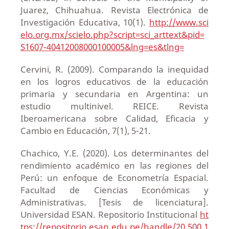
Juarez, Chihuahua. Revista Electrónica de
Investigación Educativa, 10(1).
http://www.sci
elo.org.mx/scielo.php?script=sci_arttext&pid=
S1607-40412008000100005&lng=es&tlng=
Cervini, R. (2009). Comparando la inequidad
en los logros educativos de la educación
primaria y secundaria en Argentina: un
estudio multinivel. REICE. Revista
Iberoamericana sobre Calidad, Eficacia y
Cambio en Educación, 7(1), 5-21.
Chachico, Y.E. (2020). Los determinantes del
rendimiento académico en las regiones del
Perú: un enfoque de Econometría Espacial.
Facultad de Ciencias Económicas y
Administrativas. [Tesis de licenciatura].
Universidad ESAN. Repositorio Institucional
ht
tps://repositorio.esan.edu.pe/handle/20.500.1