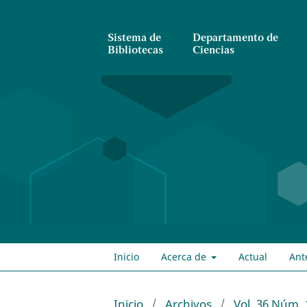
Sistema de
Departamento de
Bibliotecas
Ciencias
Inicio
Acerca de
Actual
Ant
Inicio
/
Archivos
/
Vol. 36 Núm. 