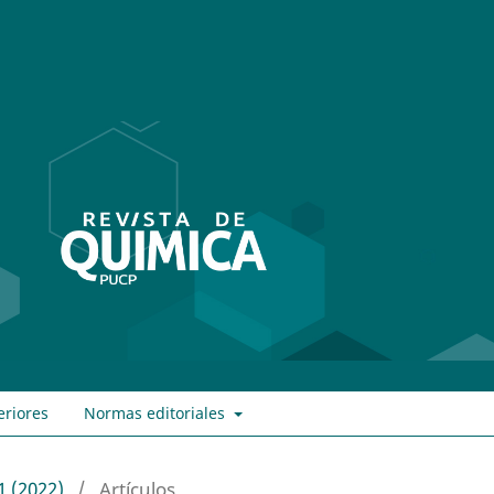
eriores
Normas editoriales
1 (2022)
/
Artículos