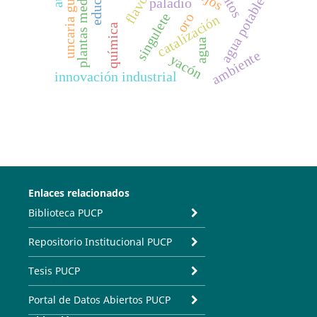
uncaria guianensis
plantas medicinales
agua potable
paladio
singulete
oro
catalización
química
agua
ambiente
yacón
innovación industrial
Enlaces relacionados
Biblioteca PUCP
Repositorio Institucional PUCP
Tesis PUCP
Portal de Datos Abiertos PUCP