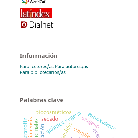
Información
Para lectores/as
Para autores/as
Para bibliotecarios/as
Palabras clave
biocosméticos
química vegetal
antioxidante
oxígeno
secado
auranofin
flavonoides
educación
complejos
eventos