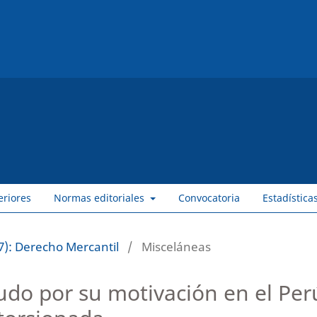
eriores
Normas editoriales
Convocatoria
Estadística
7): Derecho Mercantil
/
Misceláneas
udo por su motivación en el Pe