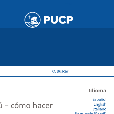
Entrar
s
Buscar
Idioma
Español
rú – cómo hacer
English
Italiano
Português (Brasil)