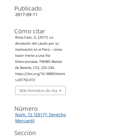
Publicado
2017-09-11
Cómo citar
Rivas Caso, G. (2017). La
Anulación del Laudo por su
motivación en el Perú – cómo
hacer frente a una Vía
Distorsionada.
THEMIS Revista
De Derecho
, (72), 225–234.
https://doi.org/10.18800/themi
s.201702.013
Más formatos de cita
Número
Núm. 72 (2017): Derecho
Mercantil
Sección