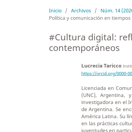
Inicio
/
Archivos
/
Núm. 14 (2020
Política y comunicación en tiempos 
#Cultura digital: re
contemporáneos
Lucrecia Taricco
Insti
https://orcid.org/0000-0
Licenciada en Comuni
(UNC), Argentina,
investigadora en el I
de Argentina. Se enc
América Latina. Su lí
en las prácticas cult
juventudes en particu