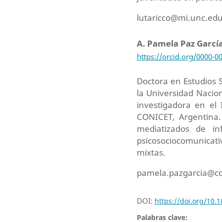
lutaricco@mi.unc.edu
A. Pamela Paz Garcí
https://orcid.org/0000-0
Doctora en Estudios S
la Universidad Naci
investigadora en el 
CONICET, Argentina.
mediatizados de in
psicosociocomunicat
mixtas.
pamela.pazgarcia@co
DOI:
https://doi.org/10.
Palabras clave: