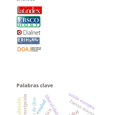
Palabras clave
unión europea
liberalidades
acto de dios
fuerza mayor
essalud