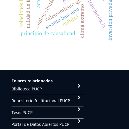
nulidad de inscripción
relaciones laborales
cambio climático
calentamiento global
transparencia
inversión privada
clima extremo
secreto bancario
nulidad
principio de causalidad
Enlaces relacionados
Biblioteca PUCP
Repositorio Institucional PUCP
Tesis PUCP
Portal de Datos Abiertos PUCP