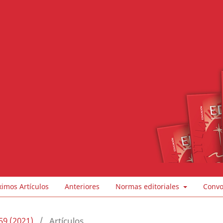
ximos Artículos
Anteriores
Normas editoriales
Convo
59 (2021)
/
Artículos