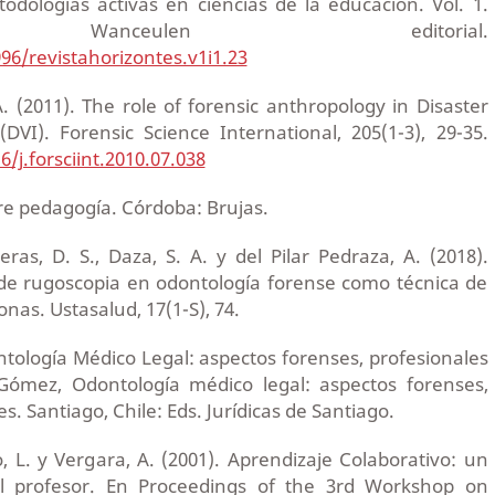
odologías activas en ciencias de la educación. Vol. 1.
 Wanceulen editorial.
996/revistahorizontes.v1i1.23
 A. (2011). The role of forensic anthropology in Disaster
 (DVI). Forensic Science International, 205(1-3), 29-35.
6/j.forsciint.2010.07.038
bre pedagogía. Córdoba: Brujas.
ras, D. S., Daza, S. A. y del Pilar Pedraza, A. (2018).
 de rugoscopia en odontología forense como técnica de
onas. Ustasalud, 17(1-S), 74.
ontología Médico Legal: aspectos forenses, profesionales
 Gómez, Odontología médico legal: aspectos forenses,
es. Santiago, Chile: Eds. Jurídicas de Santiago.
o, L. y Vergara, A. (2001). Aprendizaje Colaborativo: un
l profesor. En Proceedings of the 3rd Workshop on