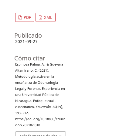
PDF
XML
Publicado
2021-09-27
Cómo citar
Espinoza Palma, A., & Guevara
Altamirano, C. (2021).
Metodología activa en la
enseñanza de Odontología
Legal y Forense. Experiencia en
una Universidad Pública de
Nicaragua. Enfoque cuali-
cuantitativo.
Educación
,
30
(59),
193–212.
https://doi.org/10.18800/educa
cion.202102.010
Más formatos de cita