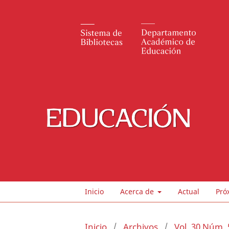
Inicio
Acerca de
Actual
Pró
Inicio
/
Archivos
/
Vol. 30 Núm. 