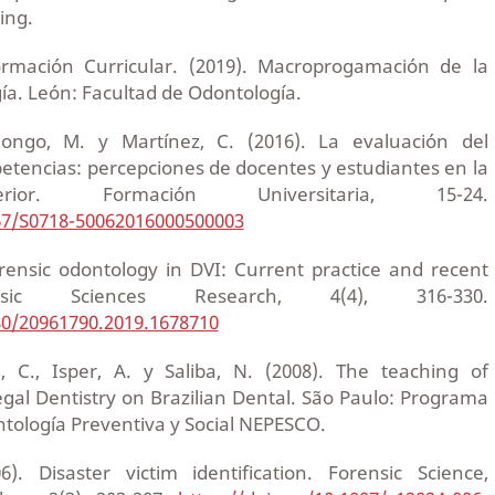
ing.
rmación Curricular. (2019). Macroprogamación de la
ía. León: Facultad de Odontología.
longo, M. y Martínez, C. (2016). La evaluación del
encias: percepciones de docentes y estudiantes en la
rior. Formación Universitaria, 15-24.
067/S0718-50062016000500003
orensic odontology in DVI: Current practice and recent
nsic Sciences Research, 4(4), 316-330.
080/20961790.2019.1678710
a, C., Isper, A. y Saliba, N. (2008). The teaching of
gal Dentistry on Brazilian Dental. São Paulo: Programa
tología Preventiva y Social NEPESCO.
). Disaster victim identification. Forensic Science,