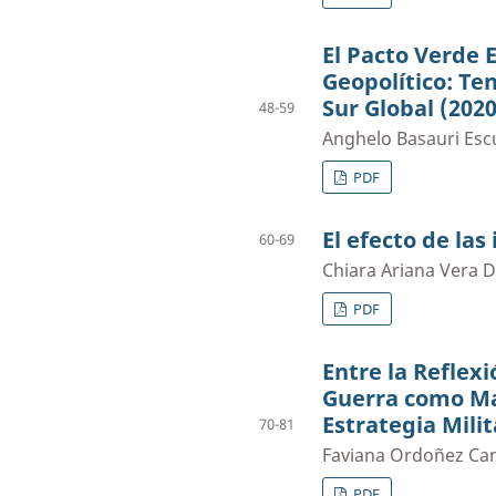
El Pacto Verde
Geopolítico: Te
Sur Global (202
48-59
Anghelo Basauri Esc
PDF
El efecto de las
60-69
Chiara Ariana Vera 
PDF
Entre la Reflexi
Guerra como Ma
Estrategia Milit
70-81
Faviana Ordoñez Ca
PDF