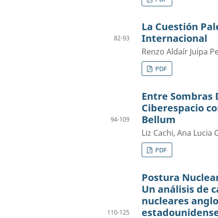
La Cuestión Pal
Internacional
82-93
Renzo Aldaír Juipa 
PDF
Entre Sombras D
Ciberespacio c
Bellum
94-109
Liz Cachi, Ana Lucia
PDF
Postura Nuclea
Un análisis de 
nucleares angl
estadounidense
110-125