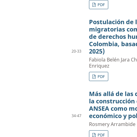
PDF
Postulación de 
migratorias co
de derechos hu
Colombia, basad
2025)
20-33
Fabiola Belén Jara Ch
Enriquez
PDF
Más allá de las 
la construcción 
ANSEA como mot
económico y pol
34-47
Rosmery Arrambide D
PDF