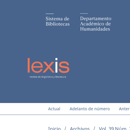
Actual
Adelanto de número
Anter
Inicio
/
Archivos
/
Vol. 39 Núm. 