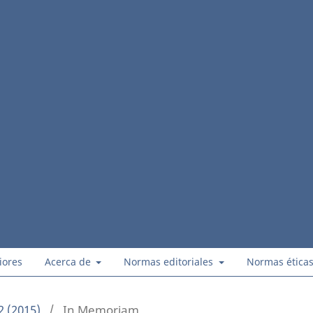
iores
Acerca de
Normas editoriales
Normas ética
2 (2015)
/
In Memoriam