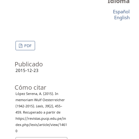
Idioma
Español
English
PDF
Publicado
2015-12-23
Cómo citar
López Serena, A. (2015). In
memoriam Wulf Oesterreicher
(1942-2015).
Lexis
,
39
(2), 455–
459. Recuperado a partir de
https://revistas.pucp.edu.pe/in
dex.php/lexis/article/view/1461
0