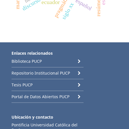
pragmática
español
ecuador
siglo xx
Enlaces relacionados
Biblioteca PUCP
Repositorio Institucional PUCP
Tesis PUCP
Portal de Datos Abiertos PUCP
Ubicación y contacto
Pontificia Universidad Católica del