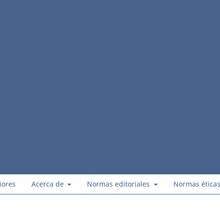
iores
Acerca de
Normas editoriales
Normas ética