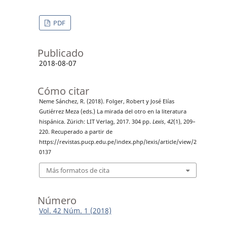
PDF
Publicado
2018-08-07
Cómo citar
Neme Sánchez, R. (2018). Folger, Robert y José Elías
Gutiérrez Meza (eds.) La mirada del otro en la literatura
hispánica. Zürich: LIT Verlag, 2017. 304 pp.
Lexis
,
42
(1), 209–
220. Recuperado a partir de
https://revistas.pucp.edu.pe/index.php/lexis/article/view/2
0137
Más formatos de cita
Número
Vol. 42 Núm. 1 (2018)