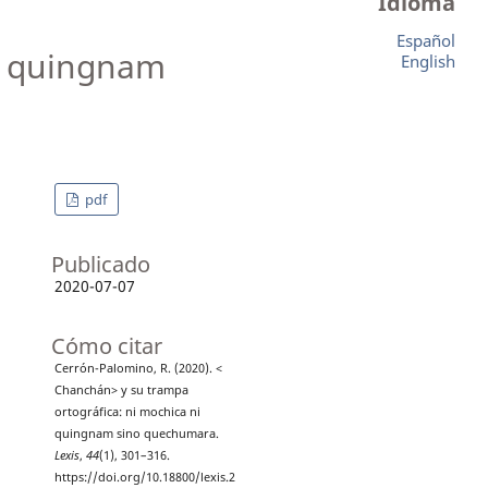
Idioma
Español
ni quingnam
English
pdf
Publicado
2020-07-07
Cómo citar
Cerrón-Palomino, R. (2020). <
Chanchán> y su trampa
ortográfica: ni mochica ni
quingnam sino quechumara.
Lexis
,
44
(1), 301–316.
https://doi.org/10.18800/lexis.2