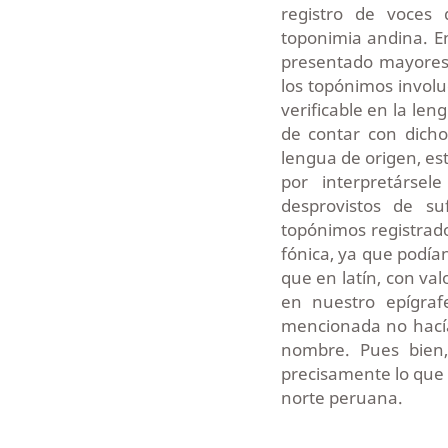
registro de voces 
toponimia andina. En
presentado mayores
los topónimos involu
verificable en la le
de contar con dicho 
lengua de origen, est
por interpretárse
desprovistos de suf
topónimos registrad
fónica, ya que podían
que en latín, con val
en nuestro epígraf
mencionada no hacía 
nombre. Pues bien
precisamente lo que
norte peruana.