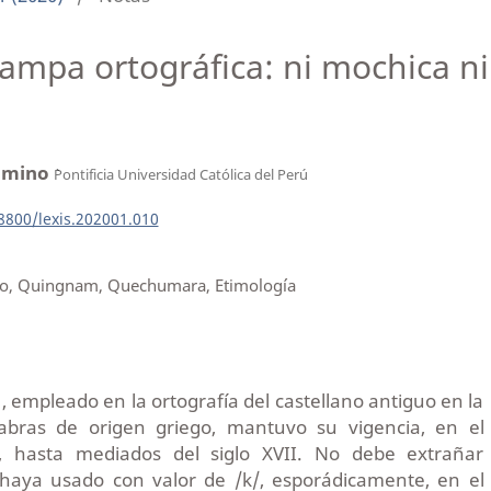
rampa ortográfica: ni mochica 
lomino
`Pontificia Universidad Católica del Perú
18800/lexis.202001.010
mo, Quingnam, Quechumara, Etimología
> , empleado en la ortografía del castellano antiguo en la
labras de origen griego, mantuvo su vigencia, en el
, hasta mediados del siglo XVII. No debe extrañar
haya usado con valor de /k/, esporádicamente, en el