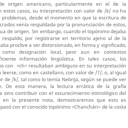
de origen americano, particularmente en el de la
 estos casos, su interpretación con valor de /k/ no ha
 problemas, desde el momento en que la escritura de
crados venía respaldada por la pronunciación de estos,
ngua de origen. Sin embargo, cuando el topónimo dejaba
respaldo, por registrarse en territorio ajeno al de la
aba proclive a ser distorsionado, en forma y significado,
le como designación local, peor aun en contextos
iciente información lingüística. En tales casos, los
os con <ch> resultaban ambiguos en su interpretación
 leerse, como en castellano, con valor de /?/; o, al igual
or de /k/, tal como lo temía Nebrija, según se puede ver
e. De esta manera, la lectura errática de la grafía
sino contribuir con el oscurecimiento etimológico del
, en la presente nota, demostraremos que esto es
 pasó con el conocido topónimo <Chanchán> de la costa