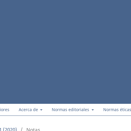
iores
Acerca de
Normas editoriales
Normas ética
1 (2020)
/
Notas