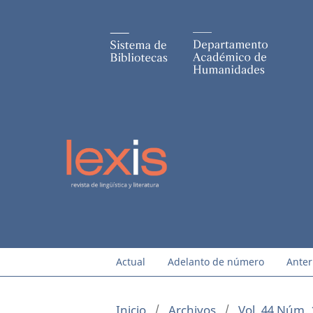
Actual
Adelanto de número
Anter
Inicio
/
Archivos
/
Vol. 44 Núm. 