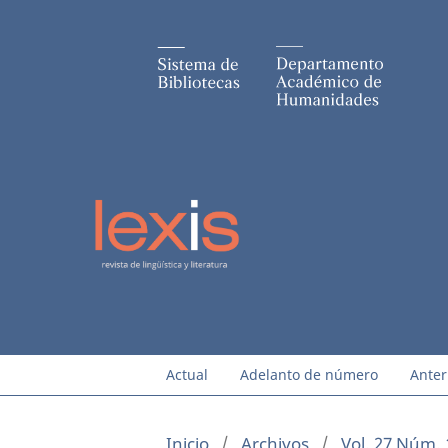
Actual
Adelanto de número
Anter
Inicio
/
Archivos
/
Vol. 27 Núm. 