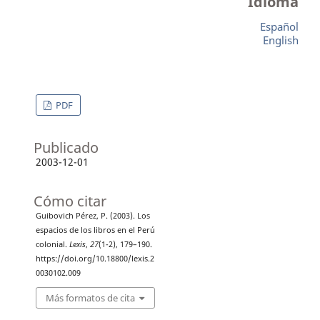
Idioma
Español
English
PDF
Publicado
2003-12-01
Cómo citar
Guibovich Pérez, P. (2003). Los
espacios de los libros en el Perú
colonial.
Lexis
,
27
(1-2), 179–190.
https://doi.org/10.18800/lexis.2
0030102.009
Más formatos de cita