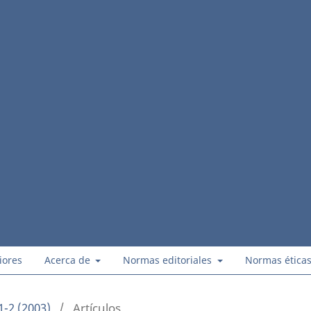
iores
Acerca de
Normas editoriales
Normas ética
1-2 (2003)
/
Artículos