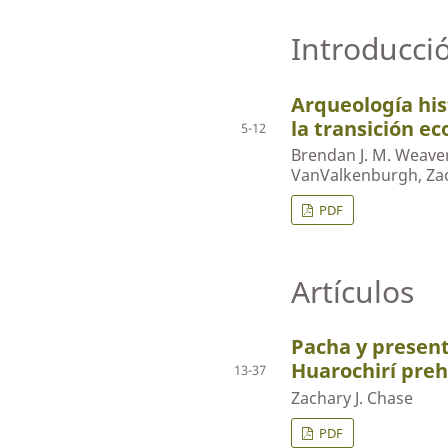
Introducci
Arqueología his
la transición ec
5-12
Brendan J. M. Weaver
VanValkenburgh, Zac
PDF
Artículos
Pacha y present
Huarochirí preh
13-37
Zachary J. Chase
PDF