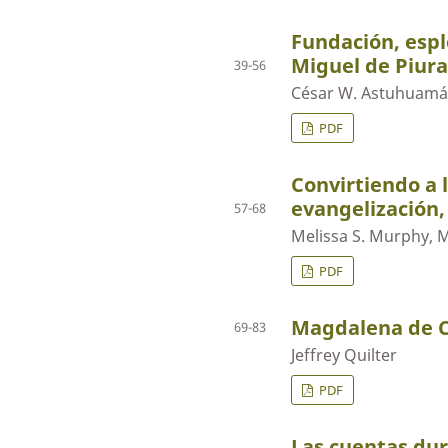
Fundación, espl
Miguel de Piura
39-56
César W. Astuhuamá
PDF
Convirtiendo a 
evangelización,
57-68
Melissa S. Murphy, 
PDF
Magdalena de Ca
69-83
Jeffrey Quilter
PDF
Las cuentas dur