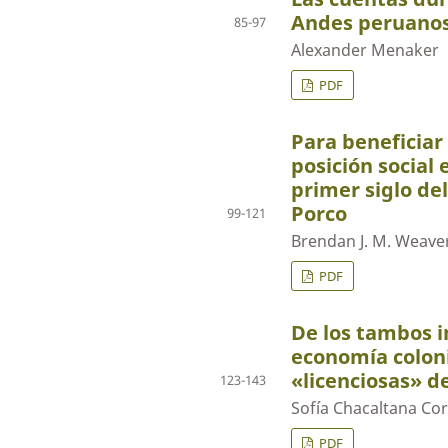
Andes peruano
85-97
Alexander Menaker
PDF
Para beneficiar 
posición social 
primer siglo de
Porco
99-121
Brendan J. M. Weave
PDF
De los tambos i
economía coloni
«licenciosas» d
123-143
Sofía Chacaltana Cor
PDF