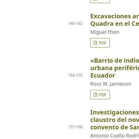
Excavaciones ar
Quadra en el Ce
145-162
Miguel Fhon
PDF
«Barrio de indi
urbana periféri
Ecuador
163-175
Ross W. Jamieson
PDF
Investigaciones
claustro del no
convento de Sa
177-190
Antonio Coello Rodr