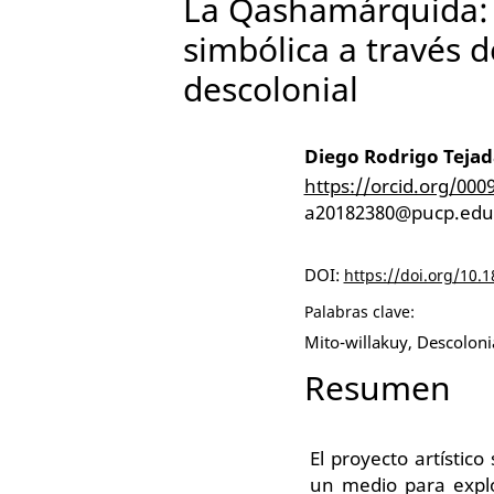
La Qashamárquida: 
simbólica a través d
descolonial
Diego Rodrigo Tejad
https://orcid.org/000
a20182380@pucp.edu
DOI:
https://doi.org/10.
Palabras clave:
Mito-willakuy, Descoloni
Resumen
El proyecto artístic
un medio para explo