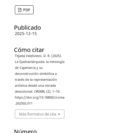
PDF
Publicado
2025-12-15
Cómo citar
Tejada Valdiviezo, D. R. (2025).
La Qashamárquida: la mitología
de Cajamarca y su
deconstrucción simbólica a
través de la representación
artística desde una mirada
descolonial.
CROMA
, (2), 1–10.
https://doi.org/10.18800/croma
.202502.011
Más formatos de cita
Número