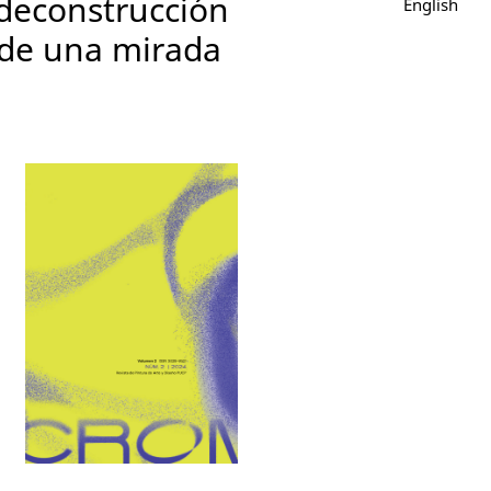
deconstrucción
English
esde una mirada