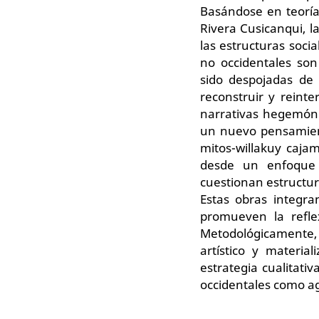
Basándose en teorías
Rivera Cusicanqui, l
las estructuras soci
no occidentales son
sido despojadas de 
reconstruir y reinte
narrativas hegemóni
un nuevo pensamiento
mitos-willakuy caja
desde un enfoque d
cuestionan estructur
Estas obras integra
promueven la reflex
Metodológicamente, 
artístico y materia
estrategia cualitati
occidentales como ag