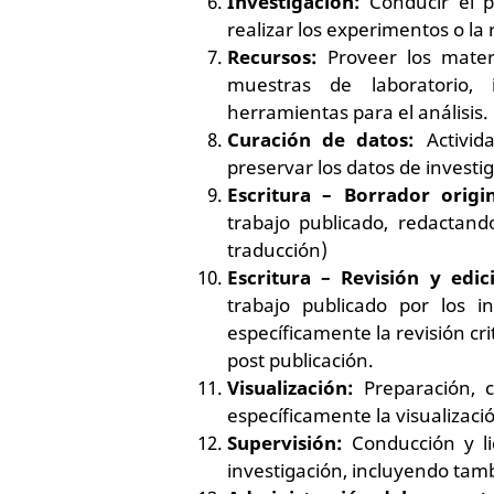
Investigación:
Conducir el p
realizar los experimentos o la 
Recursos:
Proveer los materi
muestras de laboratorio, 
herramientas para el análisis.
Curación de datos:
Activid
preservar los datos de investig
Escritura – Borrador origi
trabajo publicado, redactando
traducción)
Escritura – Revisión y edic
trabajo publicado por los in
específicamente la revisión cri
post publicación.
Visualización:
Preparación, c
específicamente la visualizaci
Supervisión:
Conducción y li
investigación, incluyendo tamb