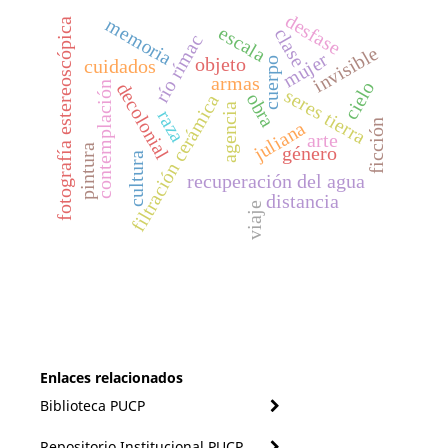
desfase
memoria
fotografía estereoscópica
escala
clase
río rímac
invisible
mujer
objeto
cuerpo
cuidados
armas
cielo
decolonial
contemplación
seres tierra
obra
filtración cerámica
agencia
raza
ficción
juliana
arte
pintura
género
cultura
recuperación del agua
distancia
viaje
Enlaces relacionados
Biblioteca PUCP
Repositorio Institucional PUCP