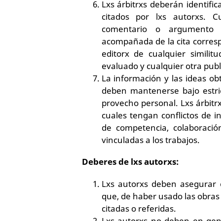
Lxs árbitrxs deberán identifi
citados por lxs autorxs. C
comentario o argumento 
acompañada de la cita corresp
editorx de cualquier similit
evaluado y cualquier otra publ
La información y las ideas ob
deben mantenerse bajo estri
provecho personal. Lxs árbitr
cuales tengan conflictos de i
de competencia, colaboración
vinculadas a los trabajos.
Deberes de lxs autorxs:
Lxs autorxs deben asegurar 
que, de haber usado las obras
citadas o referidas.
Lxs autorxs no deben en gene