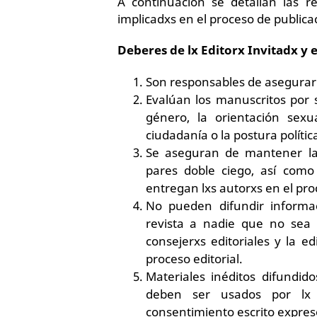
A continuación se detallan las re
implicadxs en el proceso de publica
Deberes de lx Editorx Invitadx y e
Son responsables de asegurar a
Evalúan los manuscritos por s
género, la orientación sexual
ciudadanía o la postura polític
Se aseguran de mantener la 
pares doble ciego, así como
entregan lxs autorxs en el pro
No pueden difundir informa
revista a nadie que no sea lx
consejerxs editoriales y la e
proceso editorial.
Materiales inéditos difundi
deben ser usados por lx e
consentimiento escrito expreso