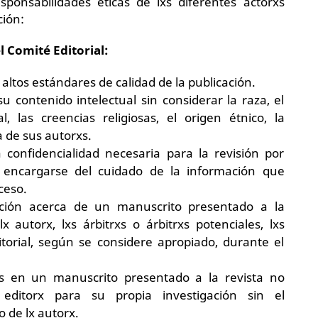
sponsabilidades éticas de lxs diferentes actorxs
ción:
l Comité Editorial:
ltos estándares de calidad de la publicación.
u contenido intelectual sin considerar la raza, el
, las creencias religiosas, el origen étnico, la
a de sus autorxs.
confidencialidad necesaria para la revisión por
 encargarse del cuidado de la información que
ceso.
ción acerca de un manuscrito presentado a la
 autorx, lxs árbitrxs o árbitrxs potenciales, lxs
ditorial, según se considere apropiado, durante el
dos en un manuscrito presentado a la revista no
ditorx para su propia investigación sin el
 de lx autorx.