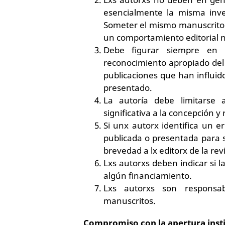
esencialmente la misma inve
Someter el mismo manuscrito 
un comportamiento editorial no
Debe figurar siempre en l
reconocimiento apropiado del 
publicaciones que han influid
presentado.
La autoría debe limitarse
significativa a la concepción y
Si unx autorx identifica un er
publicada o presentada para s
brevedad a lx editorx de la rev
Lxs autorxs deben indicar si 
algún financiamiento.
Lxs autorxs son responsa
manuscritos.
Compromiso con la apertura insti