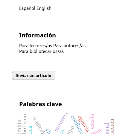
Español
English
Información
Para lectores/as
Para autores/as
Para bibliotecarios/as
Enviar un artículo
Palabras clave
memoria
escala
conﬂicto
agencia
simbolismo
tradición
ficción
colombia
cuerpo
río rímac
cielo