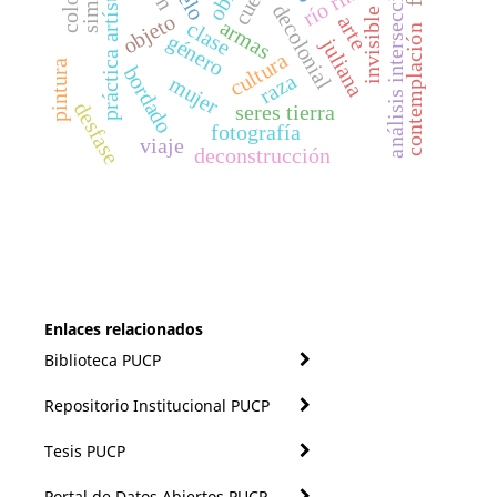
análisis interseccional
práctica artística
obra
decolonial
invisible
objeto
arte
armas
clase
contemplación
género
juliana
cultura
pintura
bordado
raza
mujer
desfase
seres tierra
fotografía
viaje
deconstrucción
Enlaces relacionados
Biblioteca PUCP
Repositorio Institucional PUCP
Tesis PUCP
Portal de Datos Abiertos PUCP