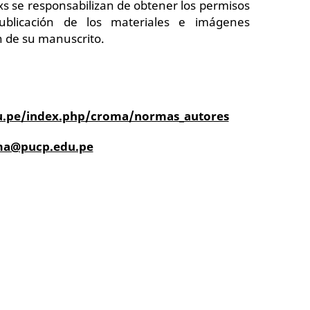
xs se responsabilizan de obtener los permisos
ublicación de los materiales e imágenes
n de su manuscrito.
du.pe/index.php/croma/normas_autores
oma@pucp.edu.pe