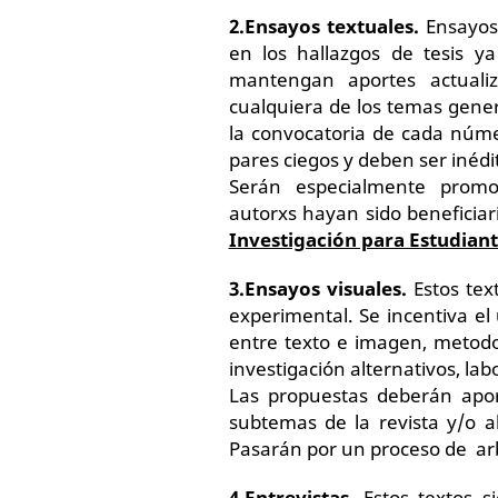
2.
Ensayos textuales.
Ensayos 
en los hallazgos de tesis y
mantengan aportes actuali
cualquiera de los temas gener
la convocatoria de cada núme
pares ciegos y deben ser inédi
Serán especialmente promov
autorxs hayan sido beneficiar
Investigación para Estudian
3.
Ensayos visuales.
Estos tex
experimental. Se incentiva el 
entre texto e imagen, metodo
investigación alternativos, lab
Las propuestas deberán apor
subtemas de la revista y/o 
Pasarán por un proceso de arbi
4.
Entrevistas.
Estos textos s