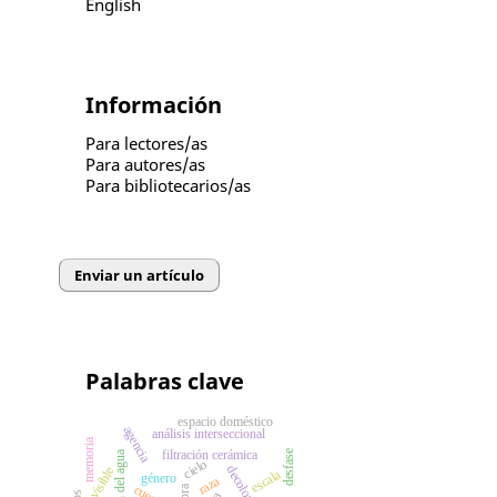
English
Información
Para lectores/as
Para autores/as
Para bibliotecarios/as
Enviar un artículo
Palabras clave
espacio doméstico
agencia
análisis interseccional
memoria
filtración cerámica
desfase
cielo
decolonial
invisible
escala
género
raza
obra