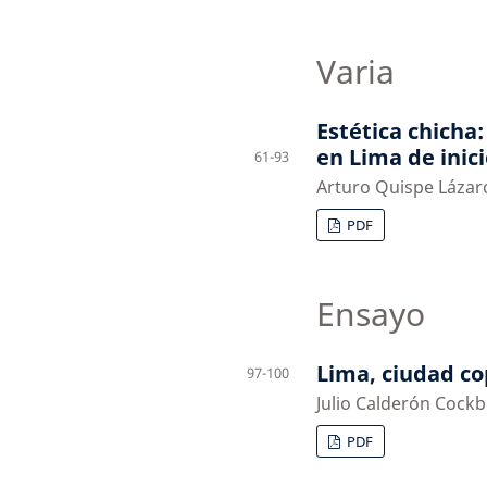
Varia
Estética chicha
en Lima de inici
61-93
Arturo Quispe Lázar
PDF
Ensayo
Lima, ciudad c
97-100
Julio Calderón Cock
PDF