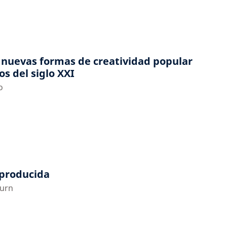
: nuevas formas de creatividad popular
os del siglo XXI
o
oproducida
burn