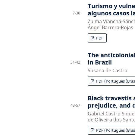
Turismo y vulne
algunos casos 
7-30
Zulma Vianchá-Sánch
Ángel Barrera-Rojas
PDF
The anticolonia
in Brazil
31-42
Susana de Castro
PDF (Português (Brasi
Black travestis
prejudice, and 
43-57
Gabriel Castro Sique
de Oliveira dos Sant
PDF (Português (Brasi