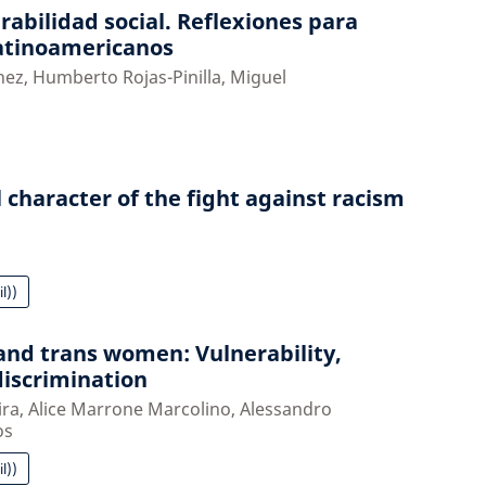
rabilidad social. Reflexiones para
latinoamericanos
ez, Humberto Rojas-Pinilla, Miguel
l character of the fight against racism
l))
 and trans women: Vulnerability,
discrimination
ira, Alice Marrone Marcolino, Alessandro
os
l))