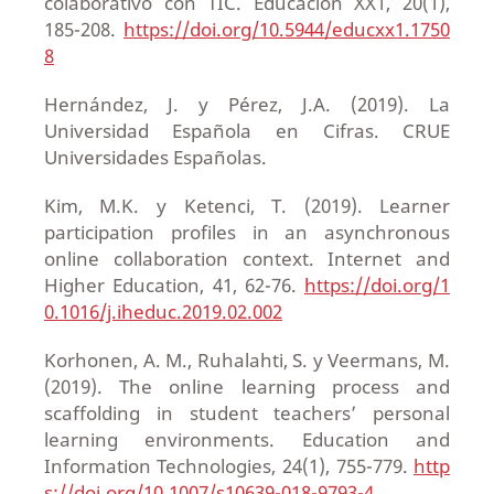
colaborativo con TIC. Educación XX1, 20(1),
185-208.
https://doi.org/10.5944/educxx1.1750
8
Hernández, J. y Pérez, J.A. (2019). La
Universidad Española en Cifras. CRUE
Universidades Españolas.
Kim, M.K. y Ketenci, T. (2019). Learner
participation profiles in an asynchronous
online collaboration context. Internet and
Higher Education, 41, 62-76.
https://doi.org/1
0.1016/j.iheduc.2019.02.002
Korhonen, A. M., Ruhalahti, S. y Veermans, M.
(2019). The online learning process and
scaffolding in student teachers’ personal
learning environments. Education and
Information Technologies, 24(1), 755-779.
http
s://doi.org/10.1007/s10639-018-9793-4