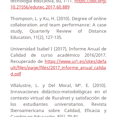
tecnología educativa, 60, 1-11.
https://doi.org/
10.21556/edutec.2017.60.889
Thompson, L. y Ku, H. (2010). Degree of online
collaboration and team performance: A case
study, Quarterly Review of Distance
Education, 11(2), 127-135.
Universidad Isabel I (2017), Informe Anual de
Calidad de curso académico 2016/2017.
Recuperado de
https://www.ui1.es/sites/defa
ult/files/page/files/2017_informe_anual_calida
d.pdf
Villalustre, L. y Del Moral, Mª. E. (2010).
Innovaciones didáctico-metodológicas en el
contexto virtual de Ruralnet y satisfacción de
los estudiantes universitarios. Revista
Iberoamericana sobre Calidad, Eficacia y
Cambio en Educación, 8(5), 70-81.