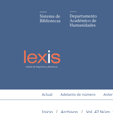
Actual
Adelanto de número
Anter
Inicio
/
Archivos
/
Vol. 47 Núm. 