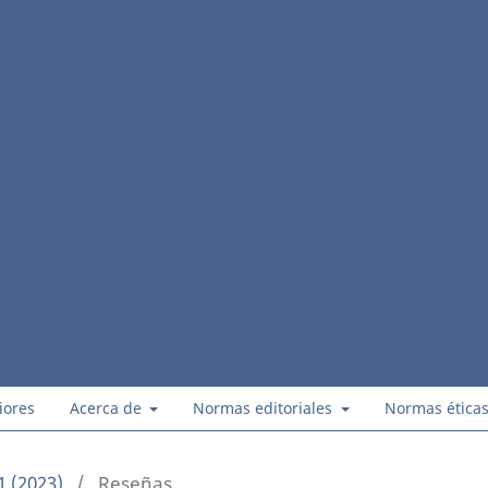
iores
Acerca de
Normas editoriales
Normas ética
1 (2023)
/
Reseñas