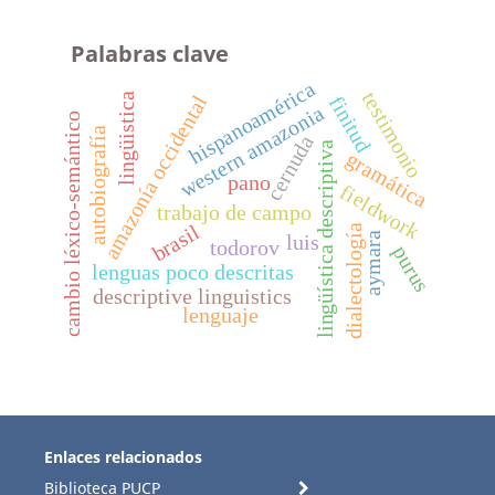
Palabras clave
hispanoamérica
testimonio
lingüistica
amazonía occidental
finitud
western amazonia
cambio léxico-semántico
autobiografía
cernuda
lingüística descriptiva
gramática
pano
fieldwork
trabajo de campo
brasil
dialectología
aymara
luis
todorov
purus
lenguas poco descritas
descriptive linguistics
lenguaje
Enlaces relacionados
Biblioteca PUCP