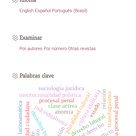
English
Español
Português (Brasil)
Examinar
Por autores
Por número
Otras revistas
Palabras clave
sociología jurídica
cultura utilitaria
relación
pluralidad cultural
transfuguismo
institucionalidad política
reforma procesal penal
procesal penal
latinoamérica
estado
seguridad ciudadana
clase activa
individualismo
anomia
derechos humanos
derecho laboral
lesión
conflicto