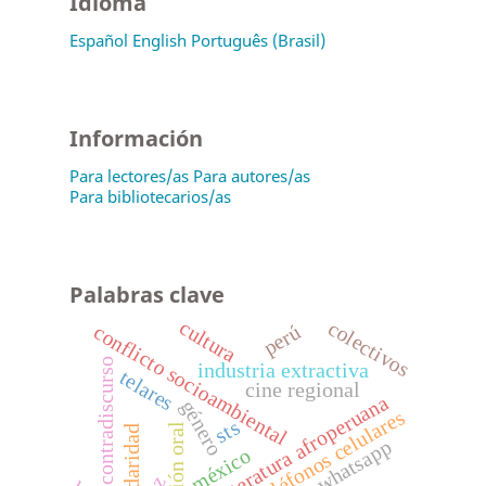
Idioma
Español
English
Português (Brasil)
Información
Para lectores/as
Para autores/as
Para bibliotecarios/as
Palabras clave
cultura
colectivos
perú
conflicto socioambiental
contradiscurso
industria extractiva
telares
cine regional
literatura afroperuana
género
teléfonos celulares
sts
tradición oral
solidaridad
whatsapp
méxico