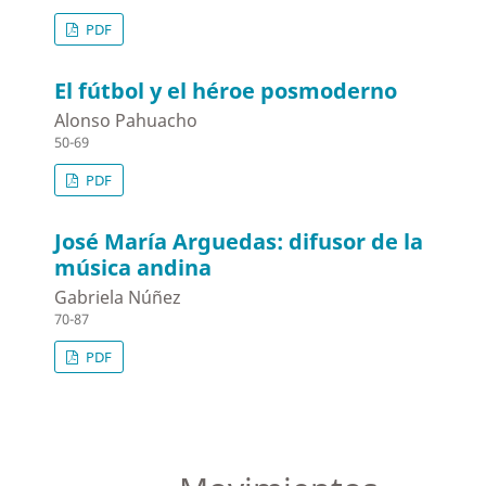
PDF
El fútbol y el héroe posmoderno
Alonso Pahuacho
50-69
PDF
José María Arguedas: difusor de la
música andina
Gabriela Núñez
70-87
PDF