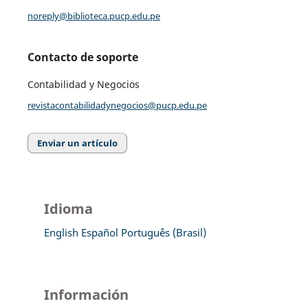
noreply@biblioteca.pucp.edu.pe
Contacto de soporte
Contabilidad y Negocios
revistacontabilidadynegocios@pucp.edu.pe
Enviar un artículo
Idioma
English
Español
Português (Brasil)
Información