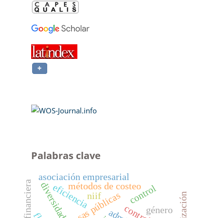
Palabras clave
asociación empresarial
diversidad
métodos de costeo
eficiencia
control
empresas públicas
niif
globalización
género