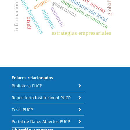
información financiera
control interno
administración local
flujos financieros
integración económica
gobernanza
comercio
mipymes
gasto
estrategias empresariales
Enlaces relacionados
Biblioteca PUCP
Repositorio Institucional PUCP
Tesis PUCP
Portal de Datos Abiertos PUCP
Ubicación y contacto