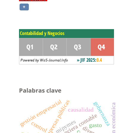
Palabras clave
gestión empresarial
empresas públicas
gobernanza
integración económica
causalidad
mipymes
control
gasto