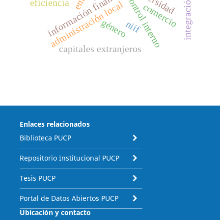
información financiera contable
diversidad
control interno
eficiencia
administración local
comercio
género
niif
capitales extranjeros
Enlaces relacionados
Biblioteca PUCP
Repositorio Institucional PUCP
Tesis PUCP
Portal de Datos Abiertos PUCP
Ubicación y contacto