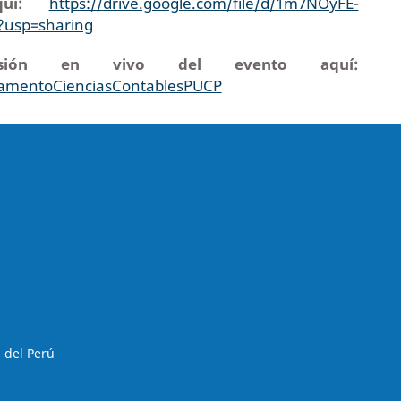
aquí:
https://drive.google.com/file/d/1m7NOyFE-
usp=sharing
misión en vivo del evento aquí:
tamentoCienciasContablesPUCP
 del Perú