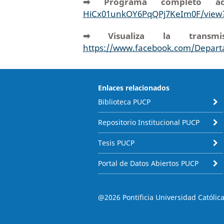
➡︎ Programa completo 
HiCx01unkOY6PqQPj7KeIm0F/view?
➡︎ Visualiza la trans
https://www.facebook.com/Depar
Enlaces relacionados
Biblioteca PUCP
Repositorio Institucional PUCP
Tesis PUCP
Portal de Datos Abiertos PUCP
@2026 Pontificia Universidad Católica