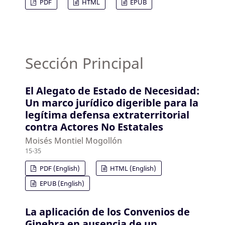
PDF
HTML
EPUB
Sección Principal
El Alegato de Estado de Necesidad:
Un marco jurídico digerible para la
legítima defensa extraterritorial
contra Actores No Estatales
Moisés Montiel Mogollón
15-35
PDF (English)
HTML (English)
EPUB (English)
La aplicación de los Convenios de
Ginebra en ausencia de un