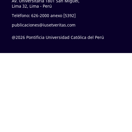
Av. Universitaria 1801 San Miguel,
Lima 32, Lima - Perú
Teléfono: 626-2000 anexo [5392]
publicaciones@iusetveritas.com
@2026 Pontificia Universidad Católica del Perú