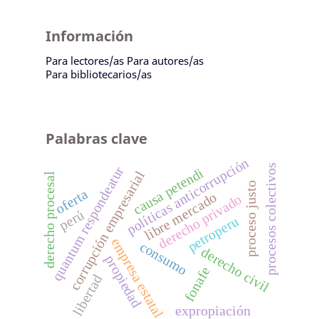
Información
Para lectores/as
Para autores/as
Para bibliotecarios/as
Palabras clave
políticas anticorrupción
procesos colectivos
quantum respondeatur
causa petendi
corrupción empresarial
derecho procesal
proceso justo
oferta
libre mercado
derecho privado
perú
petroperu
empresa estatal
consumo
derecho civil
propiedad
fonafe
libertad
expropiación