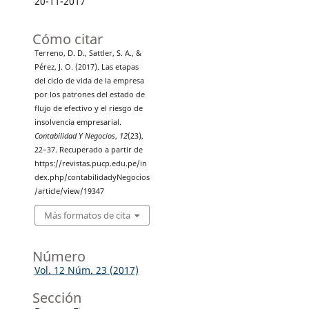
20-11-2017
Cómo citar
Terreno, D. D., Sattler, S. A., &
Pérez, J. O. (2017). Las etapas
del ciclo de vida de la empresa
por los patrones del estado de
flujo de efectivo y el riesgo de
insolvencia empresarial.
Contabilidad Y Negocios
,
12
(23),
22–37. Recuperado a partir de
https://revistas.pucp.edu.pe/in
dex.php/contabilidadyNegocios
/article/view/19347
Más formatos de cita
Número
Vol. 12 Núm. 23 (2017)
Sección