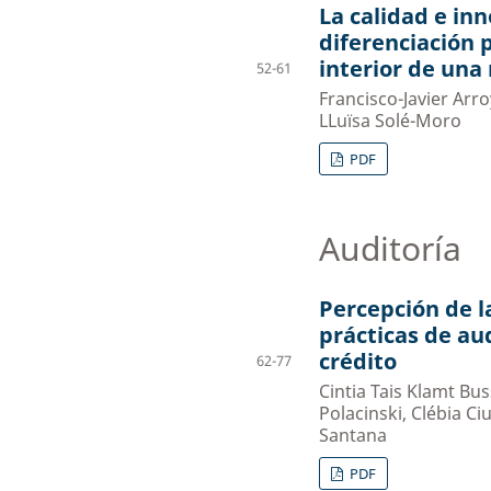
La calidad e in
diferenciación 
interior de un
52-61
Francisco-Javier Arr
LLuïsa Solé-Moro
PDF
Auditoría
Percepción de l
prácticas de au
crédito
62-77
Cintia Tais Klamt Bus
Polacinski, Clébia Ci
Santana
PDF