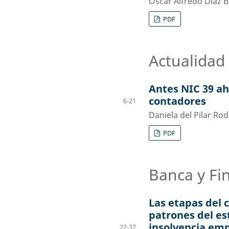
Oscar Alfredo Díaz 
PDF
Actualidad
Antes NIC 39 ah
contadores
6-21
Daniela del Pilar Ro
PDF
Banca y Fi
Las etapas del c
patrones del est
insolvencia emp
22-37