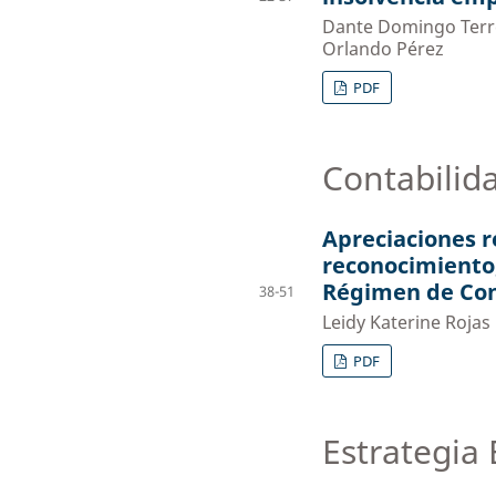
Dante Domingo Terren
Orlando Pérez
PDF
Contabili
Apreciaciones re
reconocimiento,
Régimen de Con
38-51
Leidy Katerine Rojas
PDF
Estrategia