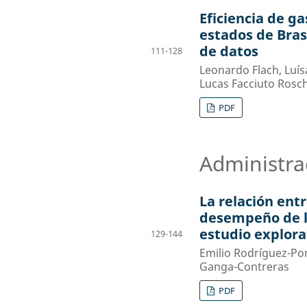
Eficiencia de g
estados de Bras
de datos
111-128
Leonardo Flach, Luí
Lucas Facciuto Rosc
PDF
Administra
La relación entr
desempeño de lo
estudio explora
129-144
Emilio Rodríguez-Pon
Ganga-Contreras
PDF