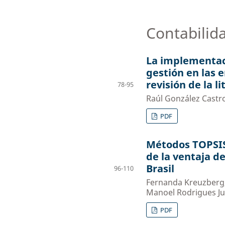
Contabilid
La implementaci
gestión en las 
revisión de la l
78-95
Raúl González Castr
PDF
Métodos TOPSIS 
de la ventaja d
Brasil
96-110
Fernanda Kreuzberg,
Manoel Rodrigues Ju
PDF