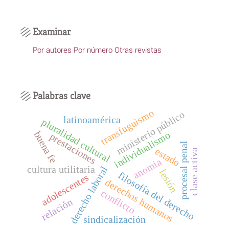
Examinar
Por autores
Por número
Otras revistas
Palabras clave
transfuguismo
ministerio público
latinoamérica
pluralidad cultural
buena fe
individualismo
prestaciones
procesal penal
estado
clase activa
anomia
cultura utilitaria
derecho laboral
lesión
filosofía del derecho
adolescentes
derechos humanos
conflicto
relación
sindicalización