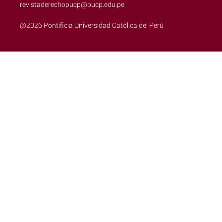
revistaderechopucp@pucp.edu.pe
@2026 Pontificia Universidad Católica del Perú