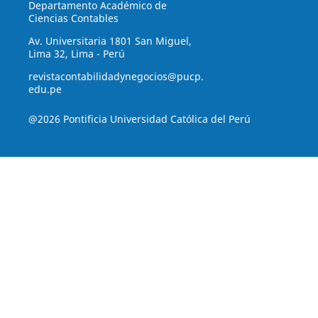
Departamento Académico de
Ciencias Contables
Av. Universitaria 1801 San Miguel,
Lima 32, Lima - Perú
revistacontabilidadynegocios@pucp.
edu.pe
@2026 Pontificia Universidad Católica del Perú