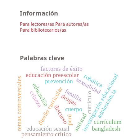
Información
Para lectores/as
Para autores/as
Para bibliotecarios/as
Palabras clave
factores de éxito
educación preescolar
investigación educacional
robótica
temas controversiales
sexualidad
prevención
educación
diseño curricular
familia
adolescencia
crianza
currículo
drogas
discurso
cuerpo
amistad
perú
currículum
educación sexual
bangladesh
pensamiento crítico