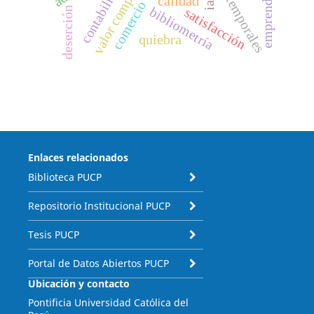
valor compartido
contabilidad
calidad
bibliometría
deserción
satisfacción
quiebra
Enlaces relacionados
Biblioteca PUCP
Repositorio Institucional PUCP
Tesis PUCP
Portal de Datos Abiertos PUCP
Ubicación y contacto
Pontificia Universidad Católica del